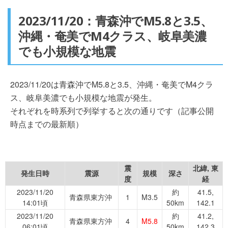
2023/11/20：青森沖でM5.8と3.5、
沖縄・奄美でM4クラス、岐阜美濃
でも小規模な地震
2023/11/20は青森沖でM5.8と3.5、沖縄・奄美でM4クラ
ス、岐阜美濃でも小規模な地震が発生。
それぞれを時系列で列挙すると次の通りです（記事公開
時点までの最新順）
震
北緯, 東
発生日時
震源
規模
深さ
度
経
2023/11/20
約
41.5,
青森県東方沖
1
M3.5
14:01頃
50km
142.1
2023/11/20
約
41.2,
青森県東方沖
4
M5.8
06:01頃
50km
142.3