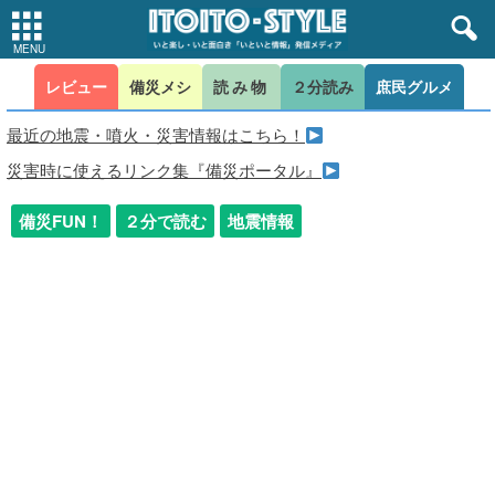
レビュー
備災メシ
読み物
２分読み
庶民グルメ
最近の地震・噴火・災害情報はこちら！
災害時に使えるリンク集『備災ポータル』
備災FUN！
２分で読む
地震情報