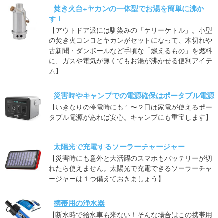
焚き火台+ヤカンの一体型でお湯を簡単に沸か
す！
【アウトドア派には馴染みの「ケリーケトル」。小型
の焚き火コンロとヤカンがセットになって、木切れや
古新聞・ダンボールなど手頃な「燃えるもの」を燃料
に、ガスや電気が無くてもお湯が沸かせる便利アイテ
ム】
災害時やキャンプでの電源確保はポータブル電源
【いきなりの停電時にも１〜２日は家電が使えるポー
タブル電源があれば安心。キャンプにも重宝します】
太陽光で充電するソーラーチャージャー
【災害時にも意外と大活躍のスマホもバッテリーが切
れたら使えません。太陽光で充電できるソーラーチャ
ージャーは１つ備えておきましょう】
携帯用の浄水器
【断水時で給水車も来ない！そんな場合はこの携帯用