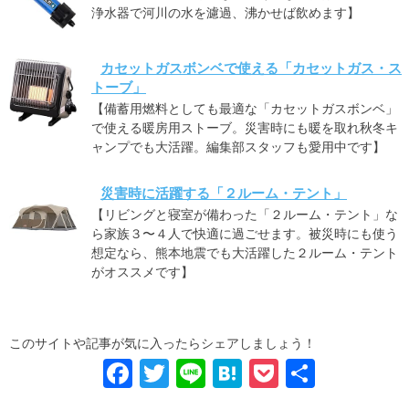
浄水器で河川の水を濾過、沸かせば飲めます】
カセットガスボンベで使える「カセットガス・ス
トーブ」
【備蓄用燃料としても最適な「カセットガスボンベ」
で使える暖房用ストーブ。災害時にも暖を取れ秋冬キ
ャンプでも大活躍。編集部スタッフも愛用中です】
災害時に活躍する「２ルーム・テント」
【リビングと寝室が備わった「２ルーム・テント」な
ら家族３〜４人で快適に過ごせます。被災時にも使う
想定なら、熊本地震でも大活躍した２ルーム・テント
がオススメです】
このサイトや記事が気に入ったらシェアしましょう！
F
T
Li
H
P
共
a
wi
n
at
o
有