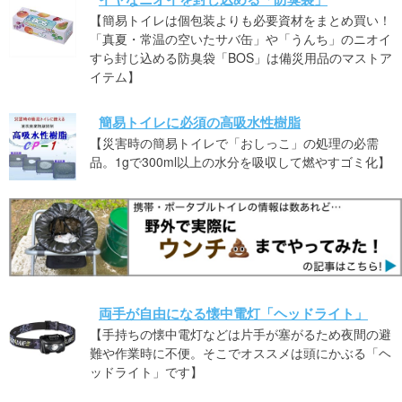
【簡易トイレは個包装よりも必要資材をまとめ買い！
「真夏・常温の空いたサバ缶」や「うんち」のニオイ
すら封じ込める防臭袋「BOS」は備災用品のマストア
イテム】
簡易トイレに必須の高吸水性樹脂
【災害時の簡易トイレで「おしっこ」の処理の必需
品。1gで300ml以上の水分を吸収して燃やすゴミ化】
両手が自由になる懐中電灯「ヘッドライト」
【手持ちの懐中電灯などは片手が塞がるため夜間の避
難や作業時に不便。そこでオススメは頭にかぶる「ヘ
ッドライト」です】