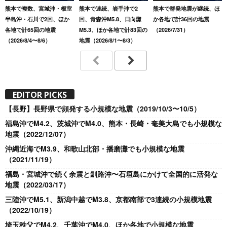
熊本で複数、宮城沖・根室
熊本で連続、岩手沖で2
熊本で群発地震が継続、ほ
半島沖・石川で2回、ほか
回、青森沖M5.8、日向灘
か各地で計36回の地震
各地で計65回の地震
M5.3、ほか各地で計83回の
（2026/7/31）
（2026/8/4〜8/6）
地震（2026/8/1〜8/3）
EDITOR PICKS
【長野】長野県で頻発する小規模な地震（2019/10/3〜10/5）
福島沖でM4.2、茨城沖でM4.0、熊本・長崎・奄美大島でも小規模な
地震（2022/12/07）
沖縄近海でM3.9、和歌山北部・播磨灘でも小規模な地震
（2021/11/19）
福島・宮城沖で続く余震と釧路沖〜石垣島にかけて全国的に活発な
地震（2022/03/17）
三陸沖でM5.1、新潟中越でM3.8、京都南部で3連続の小規模地震
（2022/10/19）
埼玉秩父でM4.2、千葉沖でM4.0、ほか各地で小規模な地震