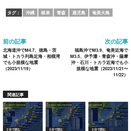
c
tt
e
e
ck
タグ：
沖縄
岐阜
青森
鹿児島
奄美大島
e
er
n
et
b
a
o
前の記事
次の記事
o
北海道沖でM4.7、徳島・茨
福島沖でM3.9、奄美近海で
k
城・トカラ列島近海・相模湾
M3.5、伊予灘・青森沖・薩摩
でも小規模な地震
沖・石川・トカラ近海でも小
（2023/11/19）
規模な地震（2023/11/21〜
11/22）
関連記事
２分で読む
２分で読む
２分で読む