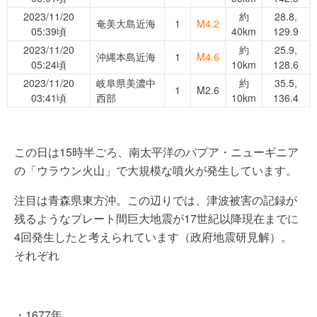
2023/11/20
約
28.8,
奄美大島近海
1
M4.2
05:39頃
40km
129.9
2023/11/20
約
25.9,
沖縄本島近海
1
M4.6
05:24頃
10km
128.6
2023/11/20
岐阜県美濃中
約
35.5,
1
M2.6
03:41頃
西部
10km
136.4
この日は15時半ごろ、南太平洋のパプア・ニューギニア
の「ウラウン火山」で大規模な噴火が発生しています。
注目は青森県東方沖。この辺りでは、津波被害の記録が
残るようなプレート間巨大地震が17世紀以降現在までに
4回発生したと考えられています（政府地震研見解）。
それぞれ
・1677年