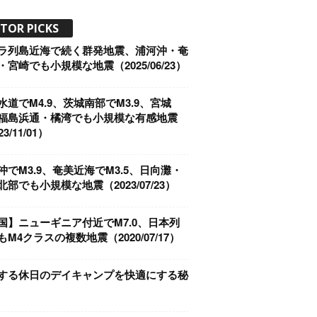
ITOR PICKS
ラ列島近海で続く群発地震、浦河沖・奄
・宮崎でも小規模な地震（2025/06/23）
水道でM4.9、茨城南部でM3.9、宮城
福島浜通・橘湾でも小規模な有感地震
3/11/01）
沖でM3.9、奄美近海でM3.5、日向灘・
北部でも小規模な地震（2023/07/23）
国】ニューギニア付近でM7.0、日本列
もM4クラスの複数地震（2020/07/17）
する休日のデイキャンプを快適にする秘