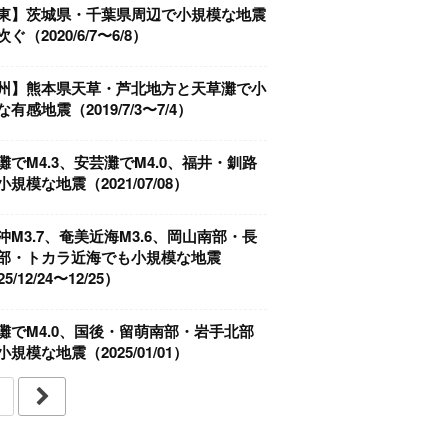
東】茨城県・千葉県周辺で小規模な地震
ぐ（2020/6/7〜6/8）
州】熊本県天草・芦北地方と天草灘で小
有感地震（2019/7/3〜7/4）
灘でM4.3、安芸灘でM4.0、福井・釧路
規模な地震（2021/07/08）
沖M3.7、奄美近海M3.6、岡山南部・長
部・トカラ近海でも小規模な地震
5/12/24〜12/25）
灘でM4.0、国後・留萌南部・岩手北部
規模な地震（2025/01/01）