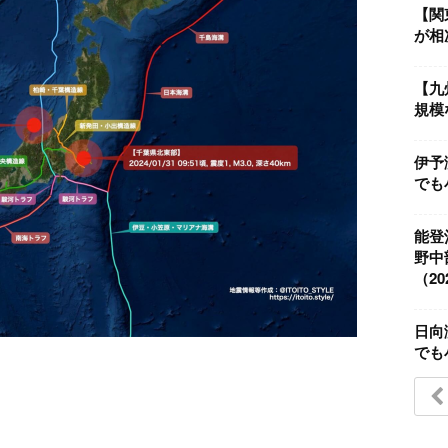
【関
が相次
【九
規模な
伊予
でも小
能登
野中
（202
日向
でも小