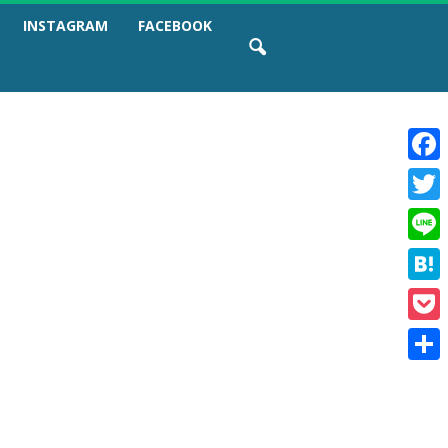
INSTAGRAM
FACEBOOK
F
a
T
c
w
e
L
i
b
i
t
o
H
n
t
o
a
e
e
k
P
t
r
o
e
共
c
n
有
k
a
e
t