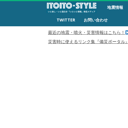
備
地震情報
災
生
TWITTER
お問い合わせ
活
最近の地震・噴火・災害情報はこちら！
災害時に使えるリンク集『備災ポータル