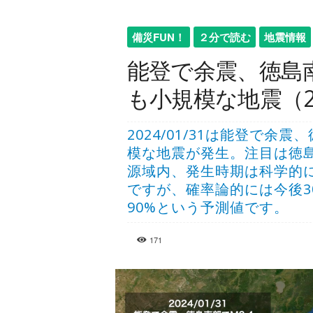
備災FUN！
２分で読む
地震情報
能登で余震、徳島南
も小規模な地震（202
2024/01/31は能登で余
模な地震が発生。注目は徳
源域内、発生時期は科学的
ですが、確率論的には今後3
90%という予測値です。
171