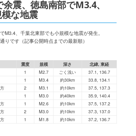
能登で余震、徳島南部でM3.4、
規模な地震
島南部でM3.4、千葉北東部でも小規模な地震が発生。
通りです（記事公開時点までの最新順）
震度
規模
深さ
北緯, 東経
1
M2.7
ごく浅い
37.1, 136.7
1
M3.4
約30km
33.8, 134.1
方
2
M3.1
約10km
37.5, 137.3
1
M3.0
約40km
35.9, 140.4
方
1
M2.6
約10km
37.5, 137.2
方
2
M3.0
約10km
37.3, 137.0
方
1
M1.8
約10km
37.2, 136.7