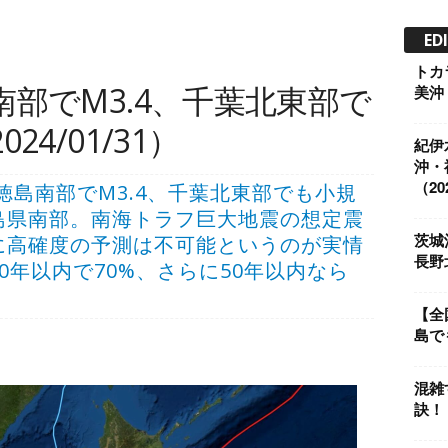
ED
トカ
部でM3.4、千葉北東部で
美沖
4/01/31）
紀伊
沖・
（202
震、徳島南部でM3.4、千葉北東部でも小規
島県南部。南海トラフ巨大地震の想定震
茨城
に高確度の予測は不可能というのが実情
長野
0年以内で70%、さらに50年以内なら
【全
島で
混雑
訣！