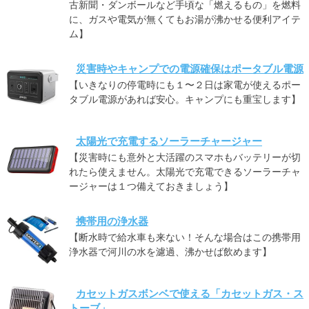
古新聞・ダンボールなど手頃な「燃えるもの」を燃料
に、ガスや電気が無くてもお湯が沸かせる便利アイテ
ム】
災害時やキャンプでの電源確保はポータブル電源
【いきなりの停電時にも１〜２日は家電が使えるポー
タブル電源があれば安心。キャンプにも重宝します】
太陽光で充電するソーラーチャージャー
【災害時にも意外と大活躍のスマホもバッテリーが切
れたら使えません。太陽光で充電できるソーラーチャ
ージャーは１つ備えておきましょう】
携帯用の浄水器
【断水時で給水車も来ない！そんな場合はこの携帯用
浄水器で河川の水を濾過、沸かせば飲めます】
カセットガスボンベで使える「カセットガス・ス
トーブ」