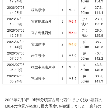
17:24頃
10km
154.9
2026/07/03
約
37.3,
福島県沖
1
M3.6
14:03頃
50km
141.4
2026/07/03
ごく
26.0,
宮古島北西沖
3
M6.4
13:05頃
浅い
125.8
2026/07/03
ごく
26.0,
宮古島北西沖
1
M5.0
12:53頃
浅い
125.9
2026/07/03
約
38.7,
宮城県沖
2
M4.8
10:44頃
30km
142.3
2026/07/03
約
40.4,
岩手県沖
1
M3.9
07:05頃
50km
142.2
2026/07/03
約
43.3,
根室半島南東沖
1
M3.3
05:30頃
50km
146.5
2026/07/03
約
38.9,
宮城県沖
1
M3.5
05:24頃
50km
141.9
2026年7月3日13時5分頃宮古島北西沖でごく浅い震源の
M6.4の地震が発生し最大震度3を観測しました。直前の