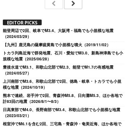
EDITOR PICKS
能登周辺で2回、岐阜でM3.4、大阪湾・福島でも小規模な地震
（2024/03/29）
【九州】鹿児島の薩摩硫黄島で小規模な噴火（2019/11/02）
トカラ列島近海で群発地震、石川・愛知でM3.0、新島神津島でも小
規模な地震（2025/06/28）
豊後水道でM3.1、和歌山北部でM2.3、能登でM1.7の有感地震
（2024/05/27）
上川南部でM3.6、和歌山北部で2回、徳島・岐阜・トカラでも小規
模な地震（2024/10/19）
熊本で連続、岩手沖で2回、青森沖M5.8、日向灘M5.3、ほか各地で
計83回の地震（2026/8/1〜8/3）
日高東部でM4.0、長野南部でM3.4、和歌山北部でも小規模な地震
（2023/03/21）
根室沖でM6.1を含む2回、三宅島・青森沖・奄美近海、ほか各地で