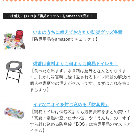
いま備えておくべき「備災アイテム」をamazonで見る！
いまのうちに備えておきたい防災グッズ各種
【防災用品をamazonでチェック！】
備蓄は食料よりも何よりも簡易トイレを！
【食べたら出ます。水食料は意外となんとかなりま
す。しかし災害時に繰り返されるトイレ問題の解決は
個人や家庭での備えがベストです。まずはこれを備え
ましょう】
イヤなニオイを封じ込める「防臭袋」
【簡易トイレは個包装よりも必要資材をまとめ買い！
「真夏・常温の空いたサバ缶」や「うんち」のニオイ
すら封じ込める防臭袋「BOS」は備災用品のマストア
イテム】