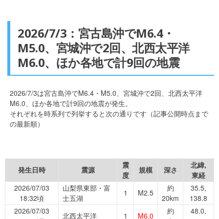
2026/7/3：宮古島沖でM6.4・
M5.0、宮城沖で2回、北西太平洋
M6.0、ほか各地で計9回の地震
2026/7/3は宮古島沖でM6.4・M5.0、宮城沖で2回、北西太平洋
M6.0、ほか各地で計9回の地震が発生。
それぞれを時系列で列挙すると次の通りです（記事公開時点まで
の最新順）
震
北緯,
発生日時
震源
規模
深さ
度
東経
2026/07/03
山梨県東部・富
約
35.5,
1
M2.5
18:32頃
士五湖
20km
138.8
2026/07/03
約
48.0,
北西太平洋
1
M6.0