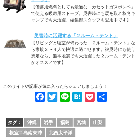
【備蓄用燃料としても最適な「カセットガスボンベ」
で使える暖房用ストーブ。災害時にも暖を取れ秋冬キ
ャンプでも大活躍。編集部スタッフも愛用中です】
災害時に活躍する「２ルーム・テント」
【リビングと寝室が備わった「２ルーム・テント」な
ら家族３〜４人で快適に過ごせます。被災時にも使う
想定なら、熊本地震でも大活躍した２ルーム・テント
がオススメです】
このサイトや記事が気に入ったらシェアしましょう！
F
T
Li
H
P
共
a
wi
n
at
o
有
c
tt
e
e
ck
タグ：
沖縄
岩手
福島
宮城
山梨
e
er
n
et
根室半島南東沖
北西太平洋
b
a