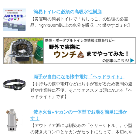
簡易トイレに必須の高吸水性樹脂
【災害時の簡易トイレで「おしっこ」の処理の必需
品。1gで300ml以上の水分を吸収して燃やすゴミ化】
両手が自由になる懐中電灯「ヘッドライト」
【手持ちの懐中電灯などは片手が塞がるため夜間の避
難や作業時に不便。そこでオススメは頭にかぶる「ヘ
ッドライト」です】
焚き火台+ヤカンの一体型でお湯を簡単に沸か
す！
【アウトドア派には馴染みの「ケリーケトル」。小型
の焚き火コンロとヤカンがセットになって、木切れや