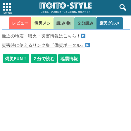
レビュー
備災メシ
読み物
２分読み
庶民グルメ
最近の地震・噴火・災害情報はこちら！
災害時に使えるリンク集『備災ポータル』
備災FUN！
２分で読む
地震情報