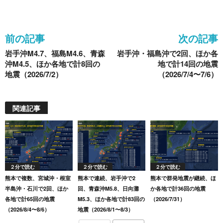
o
o
前の記事
次の記事
k
岩手沖M4.7、福島M4.6、青森
岩手沖・福島沖で2回、ほか各
沖M4.5、ほか各地で計8回の
地で計14回の地震
地震（2026/7/2）
（2026/7/4〜7/6）
関連記事
２分で読む
２分で読む
２分で読む
熊本で複数、宮城沖・根室
熊本で連続、岩手沖で2
熊本で群発地震が継続、ほ
半島沖・石川で2回、ほか
回、青森沖M5.8、日向灘
か各地で計36回の地震
各地で計65回の地震
M5.3、ほか各地で計83回の
（2026/7/31）
（2026/8/4〜8/6）
地震（2026/8/1〜8/3）