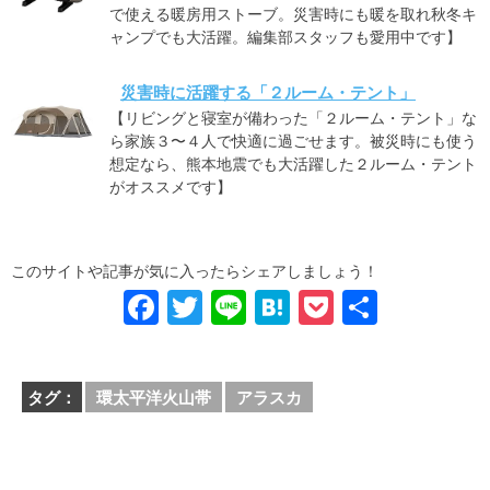
で使える暖房用ストーブ。災害時にも暖を取れ秋冬キ
ャンプでも大活躍。編集部スタッフも愛用中です】
災害時に活躍する「２ルーム・テント」
【リビングと寝室が備わった「２ルーム・テント」な
ら家族３〜４人で快適に過ごせます。被災時にも使う
想定なら、熊本地震でも大活躍した２ルーム・テント
がオススメです】
このサイトや記事が気に入ったらシェアしましょう！
F
T
Li
H
P
共
a
wi
n
at
o
有
c
tt
e
e
ck
タグ：
環太平洋火山帯
アラスカ
e
er
n
et
b
a
o