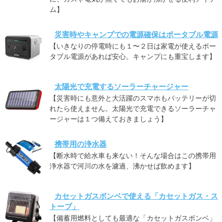
ム】
災害時やキャンプでの電源確保はポータブル電源
【いきなりの停電時にも１〜２日は家電が使えるポー
タブル電源があれば安心。キャンプにも重宝します】
太陽光で充電するソーラーチャージャー
【災害時にも意外と大活躍のスマホもバッテリーが切
れたら使えません。太陽光で充電できるソーラーチャ
ージャーは１つ備えておきましょう】
携帯用の浄水器
【断水時で給水車も来ない！そんな場合はこの携帯用
浄水器で河川の水を濾過、沸かせば飲めます】
カセットガスボンベで使える「カセットガス・ス
トーブ」
【備蓄用燃料としても最適な「カセットガスボンベ」