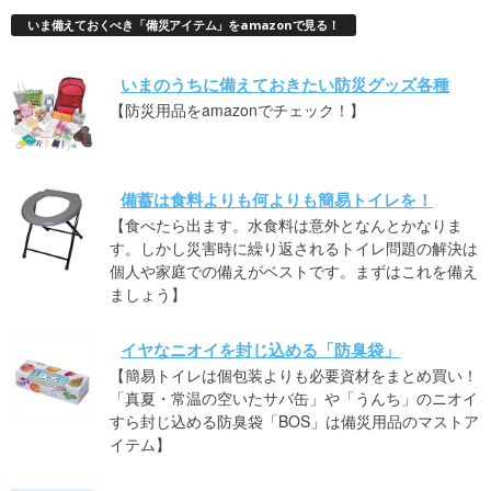
いま備えておくべき「備災アイテム」をamazonで見る！
いまのうちに備えておきたい防災グッズ各種
【防災用品をamazonでチェック！】
備蓄は食料よりも何よりも簡易トイレを！
【食べたら出ます。水食料は意外となんとかなりま
す。しかし災害時に繰り返されるトイレ問題の解決は
個人や家庭での備えがベストです。まずはこれを備え
ましょう】
イヤなニオイを封じ込める「防臭袋」
【簡易トイレは個包装よりも必要資材をまとめ買い！
「真夏・常温の空いたサバ缶」や「うんち」のニオイ
すら封じ込める防臭袋「BOS」は備災用品のマストア
イテム】