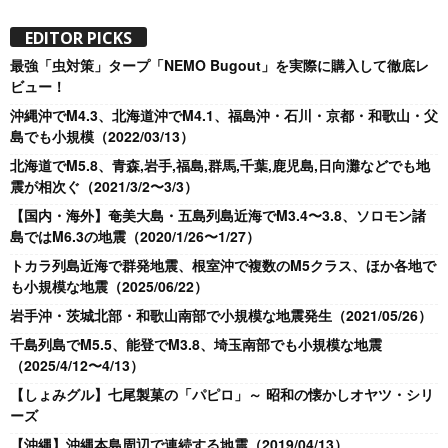
EDITOR PICKS
最強「虫対策」タープ「NEMO Bugout」を実際に購入して徹底レ
ビュー！
沖縄沖でM4.3、北海道沖でM4.1、福島沖・石川・京都・和歌山・父
島でも小規模（2022/03/13）
北海道でM5.8、青森,岩手,福島,群馬,千葉,鹿児島,日向灘などでも地
震が相次ぐ（2021/3/2〜3/3）
【国内・海外】奄美大島・五島列島近海でM3.4〜3.8、ソロモン諸
島ではM6.3の地震（2020/1/26〜1/27）
トカラ列島近海で群発地震、根室沖で複数のM5クラス、ほか各地で
も小規模な地震（2025/06/22）
岩手沖・茨城北部・和歌山南部で小規模な地震発生（2021/05/26）
千島列島でM5.5、能登でM3.8、埼玉南部でも小規模な地震
（2025/4/12〜4/13）
【しょみグル】七尾製菓の「パピロ」～ 昭和の懐かしオヤツ・シリ
ーズ
【沖縄】沖縄本島周辺で連続する地震（2019/04/13）