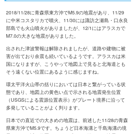
2018/11/28に青森県東方沖でM5.9の地震があり、11/29
に中米コスタリカで噴火、11/30には諏訪之瀬島・口永良
部島でも火山噴火がありましたが、12/1にはアラスカで
M7.0の大きな地震がありました。
出された津波警報は解除されましたが、道路や建物に被
害が出ており余震も続いているようです。アラスカは米
国になりますが、こうやって地図上で見ると北海道とも
そう遠くない位置にあるように感じますね。
環太平洋火山帯の括りにおいては日本と繋がっている状
態であり、地図上の黄色い点で示される地震発生位置
（USGSによる震源位置表示）がプレート境界に沿って
多発していることがよく判ります。
日本での直近での大きめの地震は、前述した11/28の青森
県東方沖でM5.9です。ちょうど日本海溝と千島海溝の境