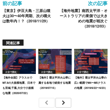
前の記事
次の記事
o
【東京】伊豆大島・三原山噴
【海外地震】南西太平洋・オ
k
火は30〜40年周期、次の噴火
ーストラリアの東側では大き
は数年内！？（2018/11/29）
めの地震が相次ぐ
（2018/12/03）
関連記事
２分で読む
２分で読む
２分で読む
【海外全国】アラスカで
【海外】環太平洋火山帯に
【海外】環太平洋火山帯の
M7.8の大規模地震、日本で
属する各地で続発する地震
広い範囲でM4〜M5クラス
も宮城,千葉,大分で小規模
（2019/07/15）
の地震（2019/6/22〜6/23）
な地震（2020/07/22）