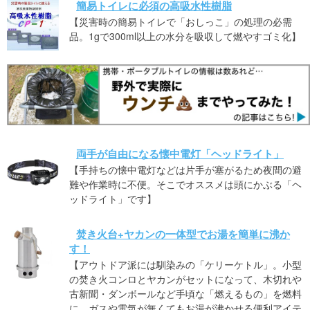
簡易トイレに必須の高吸水性樹脂
【災害時の簡易トイレで「おしっこ」の処理の必需
品。1gで300ml以上の水分を吸収して燃やすゴミ化】
両手が自由になる懐中電灯「ヘッドライト」
【手持ちの懐中電灯などは片手が塞がるため夜間の避
難や作業時に不便。そこでオススメは頭にかぶる「ヘ
ッドライト」です】
焚き火台+ヤカンの一体型でお湯を簡単に沸か
す！
【アウトドア派には馴染みの「ケリーケトル」。小型
の焚き火コンロとヤカンがセットになって、木切れや
古新聞・ダンボールなど手頃な「燃えるもの」を燃料
に、ガスや電気が無くてもお湯が沸かせる便利アイテ