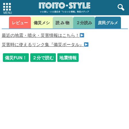
レビュー
備災メシ
読み物
２分読み
庶民グルメ
最近の地震・噴火・災害情報はこちら！
災害時に使えるリンク集『備災ポータル』
備災FUN！
２分で読む
地震情報