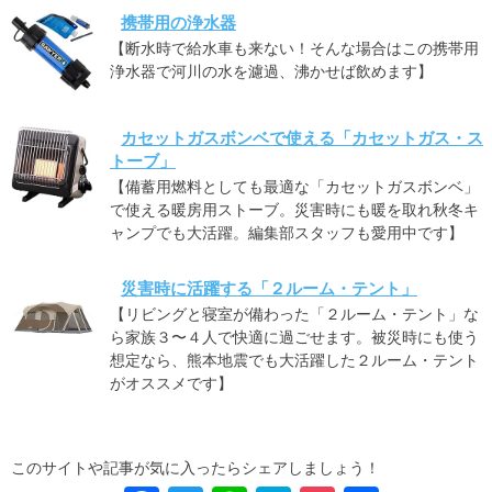
携帯用の浄水器
【断水時で給水車も来ない！そんな場合はこの携帯用
浄水器で河川の水を濾過、沸かせば飲めます】
カセットガスボンベで使える「カセットガス・ス
トーブ」
【備蓄用燃料としても最適な「カセットガスボンベ」
で使える暖房用ストーブ。災害時にも暖を取れ秋冬キ
ャンプでも大活躍。編集部スタッフも愛用中です】
災害時に活躍する「２ルーム・テント」
【リビングと寝室が備わった「２ルーム・テント」な
ら家族３〜４人で快適に過ごせます。被災時にも使う
想定なら、熊本地震でも大活躍した２ルーム・テント
がオススメです】
このサイトや記事が気に入ったらシェアしましょう！