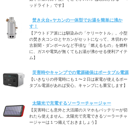
ッドライト」です】
焚き火台+ヤカンの一体型でお湯を簡単に沸か
す！
【アウトドア派には馴染みの「ケリーケトル」。小型
の焚き火コンロとヤカンがセットになって、木切れや
古新聞・ダンボールなど手頃な「燃えるもの」を燃料
に、ガスや電気が無くてもお湯が沸かせる便利アイテ
ム】
災害時やキャンプでの電源確保はポータブル電源
【いきなりの停電時にも１〜２日は家電が使えるポー
タブル電源があれば安心。キャンプにも重宝します】
太陽光で充電するソーラーチャージャー
【災害時にも意外と大活躍のスマホもバッテリーが切
れたら使えません。太陽光で充電できるソーラーチャ
ージャーは１つ備えておきましょう】