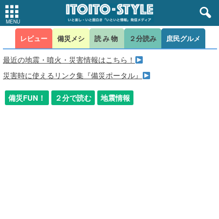
レビュー
備災メシ
読み物
２分読み
庶民グルメ
最近の地震・噴火・災害情報はこちら！
災害時に使えるリンク集『備災ポータル』
備災FUN！
２分で読む
地震情報