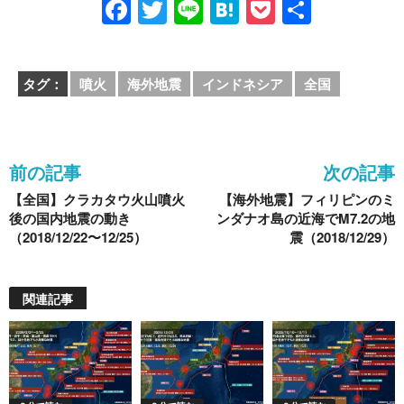
F
T
Li
H
P
共
a
wi
n
at
o
有
c
tt
e
e
ck
タグ：
噴火
海外地震
インドネシア
全国
e
er
n
et
b
a
o
前の記事
次の記事
o
【全国】クラカタウ火山噴火
【海外地震】フィリピンのミ
k
後の国内地震の動き
ンダナオ島の近海でM7.2の地
（2018/12/22〜12/25）
震（2018/12/29）
関連記事