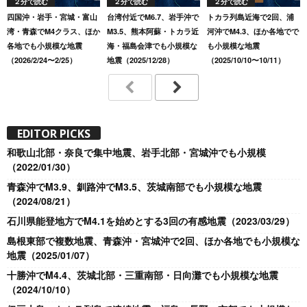
２分で読む
２分で読む
２分で読む
四国沖・岩手・宮城・富山
台湾付近でM6.7、岩手沖で
トカラ列島近海で2回、浦
湾・青森でM4クラス、ほか
M3.5、熊本阿蘇・トカラ近
河沖でM4.3、ほか各地でで
各地でも小規模な地震
海・福島会津でも小規模な
も小規模な地震
（2026/2/24〜2/25）
地震（2025/12/28）
（2025/10/10〜10/11）
EDITOR PICKS
和歌山北部・奈良で集中地震、岩手北部・宮城沖でも小規模
（2022/01/30）
青森沖でM3.9、釧路沖でM3.5、茨城南部でも小規模な地震
（2024/08/21）
石川県能登地方でM4.1を始めとする3回の有感地震（2023/03/29）
島根東部で複数地震、青森沖・宮城沖で2回、ほか各地でも小規模な
地震（2025/01/07）
十勝沖でM4.4、茨城北部・三重南部・日向灘でも小規模な地震
（2024/10/10）