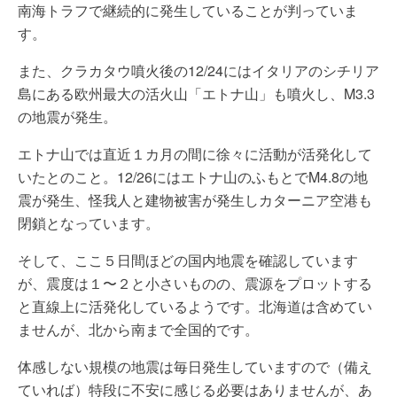
南海トラフで継続的に発生していることが判っていま
す。
また、クラカタウ噴火後の12/24にはイタリアのシチリア
島にある欧州最大の活火山「エトナ山」も噴火し、M3.3
の地震が発生。
エトナ山では直近１カ月の間に徐々に活動が活発化して
いたとのこと。12/26にはエトナ山のふもとでM4.8の地
震が発生、怪我人と建物被害が発生しカターニア空港も
閉鎖となっています。
そして、ここ５日間ほどの国内地震を確認しています
が、震度は１〜２と小さいものの、震源をプロットする
と直線上に活発化しているようです。北海道は含めてい
ませんが、北から南まで全国的です。
体感しない規模の地震は毎日発生していますので（備え
ていれば）特段に不安に感じる必要はありませんが、あ