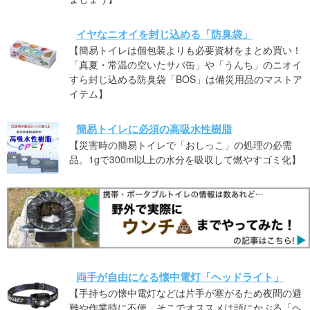
イヤなニオイを封じ込める「防臭袋」
【簡易トイレは個包装よりも必要資材をまとめ買い！
「真夏・常温の空いたサバ缶」や「うんち」のニオイ
すら封じ込める防臭袋「BOS」は備災用品のマストア
イテム】
簡易トイレに必須の高吸水性樹脂
【災害時の簡易トイレで「おしっこ」の処理の必需
品。1gで300ml以上の水分を吸収して燃やすゴミ化】
両手が自由になる懐中電灯「ヘッドライト」
【手持ちの懐中電灯などは片手が塞がるため夜間の避
難や作業時に不便。そこでオススメは頭にかぶる「ヘ