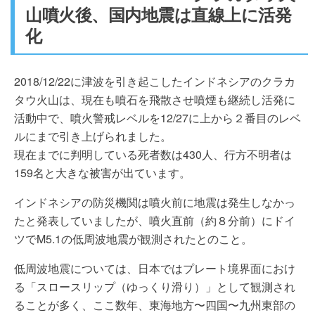
山噴火後、国内地震は直線上に活発
化
2018/12/22に津波を引き起こしたインドネシアのクラカ
タウ火山は、現在も噴石を飛散させ噴煙も継続し活発に
活動中で、噴火警戒レベルを12/27に上から２番目のレベ
ルにまで引き上げられました。
現在までに判明している死者数は430人、行方不明者は
159名と大きな被害が出ています。
インドネシアの防災機関は噴火前に地震は発生しなかっ
たと発表していましたが、噴火直前（約８分前）にドイ
ツでM5.1の低周波地震が観測されたとのこと。
低周波地震については、日本ではプレート境界面におけ
る「スロースリップ（ゆっくり滑り）」として観測され
ることが多く、ここ数年、東海地方〜四国〜九州東部の