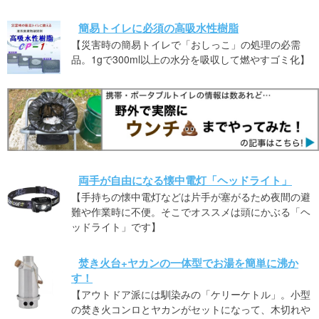
簡易トイレに必須の高吸水性樹脂
【災害時の簡易トイレで「おしっこ」の処理の必需
品。1gで300ml以上の水分を吸収して燃やすゴミ化】
両手が自由になる懐中電灯「ヘッドライト」
【手持ちの懐中電灯などは片手が塞がるため夜間の避
難や作業時に不便。そこでオススメは頭にかぶる「ヘ
ッドライト」です】
焚き火台+ヤカンの一体型でお湯を簡単に沸か
す！
【アウトドア派には馴染みの「ケリーケトル」。小型
の焚き火コンロとヤカンがセットになって、木切れや