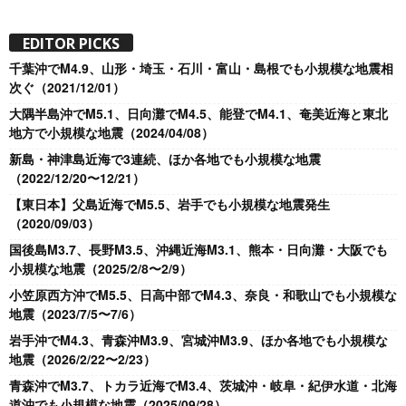
EDITOR PICKS
千葉沖でM4.9、山形・埼玉・石川・富山・島根でも小規模な地震相
次ぐ（2021/12/01）
大隅半島沖でM5.1、日向灘でM4.5、能登でM4.1、奄美近海と東北
地方で小規模な地震（2024/04/08）
新島・神津島近海で3連続、ほか各地でも小規模な地震
（2022/12/20〜12/21）
【東日本】父島近海でM5.5、岩手でも小規模な地震発生
（2020/09/03）
国後島M3.7、長野M3.5、沖縄近海M3.1、熊本・日向灘・大阪でも
小規模な地震（2025/2/8〜2/9）
小笠原西方沖でM5.5、日高中部でM4.3、奈良・和歌山でも小規模な
地震（2023/7/5〜7/6）
岩手沖でM4.3、青森沖M3.9、宮城沖M3.9、ほか各地でも小規模な
地震（2026/2/22〜2/23）
青森沖でM3.7、トカラ近海でM3.4、茨城沖・岐阜・紀伊水道・北海
道沖でも小規模な地震（2025/09/28）