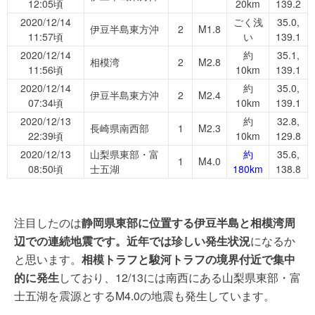
12:05頃
20km
139.2
2020/12/14
ごく浅
35.0,
伊豆半島東方沖
2
M1.8
11:57頃
い
139.1
2020/12/14
約
35.1,
相模湾
2
M2.8
11:56頃
10km
139.1
2020/12/14
約
35.0,
伊豆半島東方沖
2
M2.4
07:34頃
10km
139.1
2020/12/13
約
32.8,
長崎県南西部
1
M2.3
22:39頃
10km
129.8
2020/12/13
山梨県東部・富
約
35.6,
1
M4.0
08:50頃
士五湖
180km
138.8
注目したのは
静岡県東部に位置する伊豆半島と相模湾周
辺での連続地震です。近年では珍しい発生状況
になるか
と思います。
相模トラフと駿河トラフの境界付近で集中
的に発生
しており、12/13には南西にある山梨県東部・富
士五湖を震源とするM4.0の地震も発生しています。