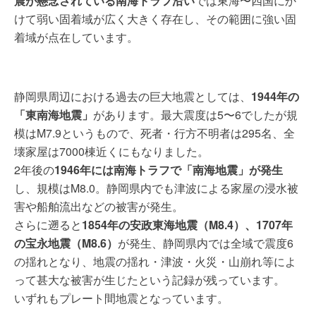
震が懸念されている南海トラフ沿い
では東海〜四国にか
けて弱い固着域が広く大きく存在し、その範囲に強い固
着域が点在しています。
静岡県周辺における過去の巨大地震としては、
1944年の
「東南海地震」
があります。最大震度は5〜6でしたが規
模はM7.9というもので、死者・行方不明者は295名、全
壊家屋は7000棟近くにもなりました。
2年後の
1946年には南海トラフで「南海地震」が発生
し、規模はM8.0。静岡県内でも津波による家屋の浸水被
害や船舶流出などの被害が発生。
さらに遡ると
1854年の安政東海地震（M8.4）、1707年
の宝永地震（M8.6）
が発生、静岡県内では全域で震度6
の揺れとなり、地震の揺れ・津波・火災・山崩れ等によ
って甚大な被害が生じたという記録が残っています。
いずれもプレート間地震となっています。