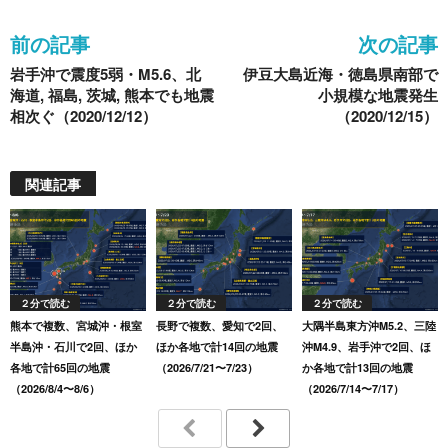
o
前の記事
次の記事
o
岩手沖で震度5弱・M5.6、北
伊豆大島近海・徳島県南部で
k
海道, 福島, 茨城, 熊本でも地震
小規模な地震発生
相次ぐ（2020/12/12）
（2020/12/15）
関連記事
２分で読む
２分で読む
２分で読む
熊本で複数、宮城沖・根室
長野で複数、愛知で2回、
大隅半島東方沖M5.2、三陸
半島沖・石川で2回、ほか
ほか各地で計14回の地震
沖M4.9、岩手沖で2回、ほ
各地で計65回の地震
（2026/7/21〜7/23）
か各地で計13回の地震
（2026/8/4〜8/6）
（2026/7/14〜7/17）