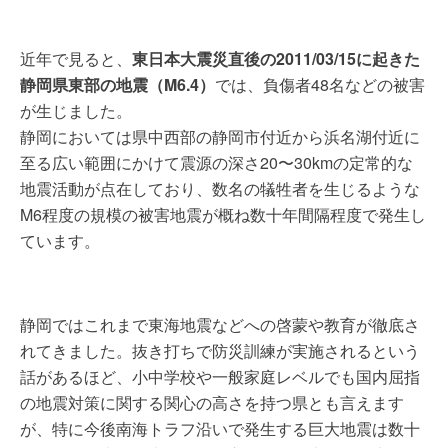
近年で見ると、
東日本大震災直後の2011/03/15に起きた
静岡県東部の地震（M6.4）
では、負傷者48名などの被害
が生じました。
静岡においては県中西部の静岡市付近から浜名湖付近に
至る広い範囲にかけて震源の深さ20〜30kmの定常的な
地震活動が点在しており、数名の犠牲者を生じるような
M6程度の規模の被害地震が概ね数十年間隔程度で発生し
ています。
静岡ではこれまで東海地震などへの啓蒙や教育が徹底さ
れてきました。抜き打ちで防災訓練が実施されるという
話があるほど、小中学校や一般家庭レベルでも国内屈指
の地震対策に関する関心の高さを持つ県とも言えます
が、特に今後南海トラフ沿いで発生する巨大地震は数十