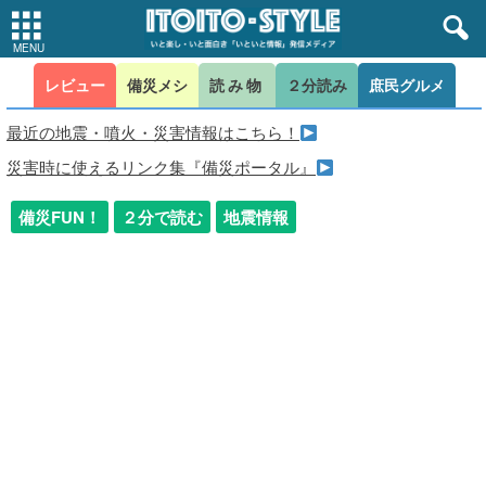
レビュー
備災メシ
読み物
２分読み
庶民グルメ
最近の地震・噴火・災害情報はこちら！
災害時に使えるリンク集『備災ポータル』
備災FUN！
２分で読む
地震情報