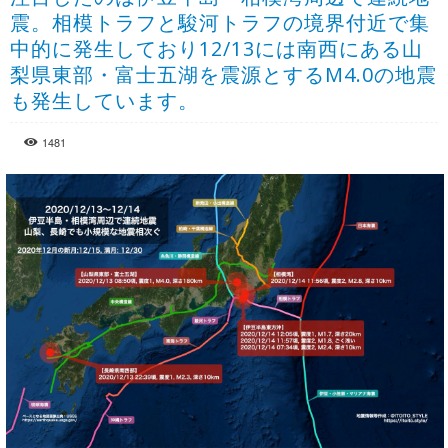
震。相模トラフと駿河トラフの境界付近で集
中的に発生しており12/13には南西にある山
梨県東部・富士五湖を震源とするM4.0の地震
も発生しています。
1481