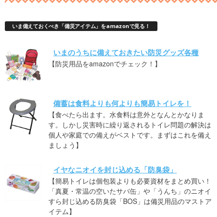
いま備えておくべき「備災アイテム」をamazonで見る！
いまのうちに備えておきたい防災グッズ各種
【防災用品をamazonでチェック！】
備蓄は食料よりも何よりも簡易トイレを！
【食べたら出ます。水食料は意外となんとかなりま
す。しかし災害時に繰り返されるトイレ問題の解決は
個人や家庭での備えがベストです。まずはこれを備え
ましょう】
イヤなニオイを封じ込める「防臭袋」
【簡易トイレは個包装よりも必要資材をまとめ買い！
「真夏・常温の空いたサバ缶」や「うんち」のニオイ
すら封じ込める防臭袋「BOS」は備災用品のマストア
イテム】