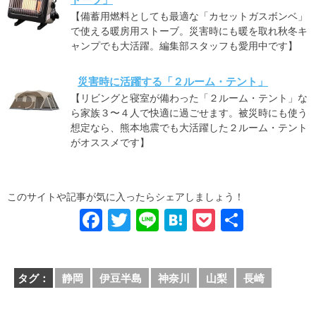
【備蓄用燃料としても最適な「カセットガスボンベ」
で使える暖房用ストーブ。災害時にも暖を取れ秋冬キ
ャンプでも大活躍。編集部スタッフも愛用中です】
災害時に活躍する「２ルーム・テント」
【リビングと寝室が備わった「２ルーム・テント」な
ら家族３〜４人で快適に過ごせます。被災時にも使う
想定なら、熊本地震でも大活躍した２ルーム・テント
がオススメです】
このサイトや記事が気に入ったらシェアしましょう！
F
T
Li
H
P
共
a
wi
n
at
o
有
c
tt
e
e
ck
タグ：
静岡
伊豆半島
神奈川
山梨
長崎
e
er
n
et
b
a