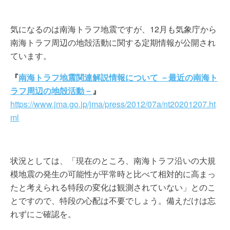
気になるのは南海トラフ地震ですが、12月も気象庁から
南海トラフ周辺の地殻活動に関する定期情報が公開され
ています。
『
南海トラフ地震関連解説情報について －最近の南海ト
ラフ周辺の地殻活動－
』
https://www.jma.go.jp/jma/press/2012/07a/nt20201207.ht
ml
状況としては、「現在のところ、南海トラフ沿いの大規
模地震の発生の可能性が平常時と比べて相対的に高まっ
たと考えられる特段の変化は観測されていない」とのこ
とですので、特段の心配は不要でしょう。備えだけは忘
れずにご確認を。