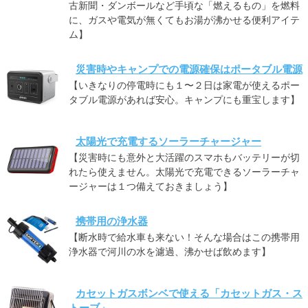
古新聞・ダンボールなど手頃な「燃えるもの」を燃料
に、ガスや電気が無くてもお湯が沸かせる便利アイテ
ム】
災害時やキャンプでの電源確保はポータブル電源
【いきなりの停電時にも１〜２日は家電が使えるポー
タブル電源があれば安心。キャンプにも重宝します】
太陽光で充電するソーラーチャージャー
【災害時にも意外と大活躍のスマホもバッテリーが切
れたら使えません。太陽光で充電できるソーラーチャ
ージャーは１つ備えておきましょう】
携帯用の浄水器
【断水時で給水車も来ない！そんな場合はこの携帯用
浄水器で河川の水を濾過、沸かせば飲めます】
カセットガスボンベで使える「カセットガス・ス
トーブ」