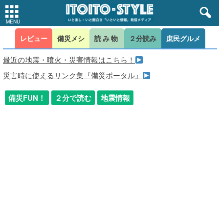
レビュー
備災メシ
読み物
２分読み
庶民グルメ
最近の地震・噴火・災害情報はこちら！
災害時に使えるリンク集『備災ポータル』
備災FUN！
２分で読む
地震情報