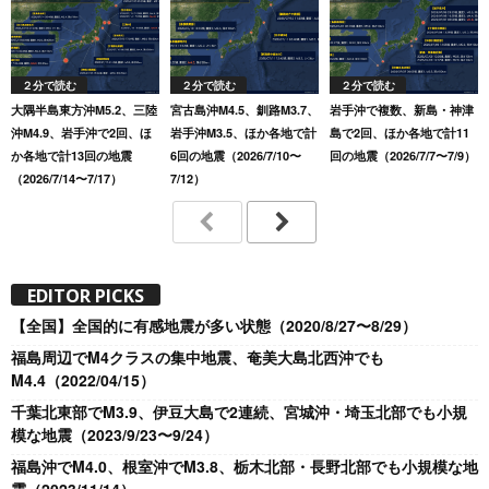
２分で読む
２分で読む
２分で読む
大隅半島東方沖M5.2、三陸
宮古島沖M4.5、釧路M3.7、
岩手沖で複数、新島・神津
沖M4.9、岩手沖で2回、ほ
岩手沖M3.5、ほか各地で計
島で2回、ほか各地で計11
か各地で計13回の地震
6回の地震（2026/7/10〜
回の地震（2026/7/7〜7/9）
（2026/7/14〜7/17）
7/12）
EDITOR PICKS
【全国】全国的に有感地震が多い状態（2020/8/27〜8/29）
福島周辺でM4クラスの集中地震、奄美大島北西沖でも
M4.4（2022/04/15）
千葉北東部でM3.9、伊豆大島で2連続、宮城沖・埼玉北部でも小規
模な地震（2023/9/23〜9/24）
福島沖でM4.0、根室沖でM3.8、栃木北部・長野北部でも小規模な地
震（2023/11/14）