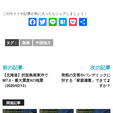
このサイトや記事が気に入ったらシェアしましょう！
F
T
Li
H
P
共
a
wi
n
at
o
有
c
tt
e
e
ck
タグ：
島根
中国地方
e
er
n
et
b
a
o
前の記事
次の記事
o
【北海道】択捉島南東沖で
突然の災害やパンデミックに
k
M7.0・最大震度4の地震
対する「家庭備蓄」できてま
（2020/02/13）
すか？
関連記事