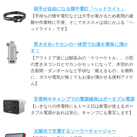
両手が自由になる懐中電灯「ヘッドライト」
【手持ちの懐中電灯などは片手が塞がるため夜間の避
難や作業時に不便。そこでオススメは頭にかぶる「ヘ
ッドライト」です】
焚き火台+ヤカンの一体型でお湯を簡単に沸か
す！
【アウトドア派には馴染みの「ケリーケトル」。小型
の焚き火コンロとヤカンがセットになって、木切れや
古新聞・ダンボールなど手頃な「燃えるもの」を燃料
に、ガスや電気が無くてもお湯が沸かせる便利アイテ
ム】
災害時やキャンプでの電源確保はポータブル電源
【いきなりの停電時にも１〜２日は家電が使えるポー
タブル電源があれば安心。キャンプにも重宝します】
太陽光で充電するソーラーチャージャー