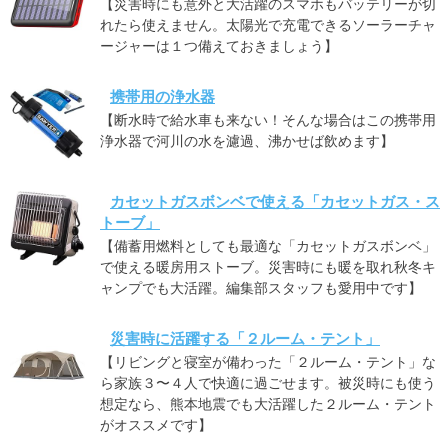
【災害時にも意外と大活躍のスマホもバッテリーが切
れたら使えません。太陽光で充電できるソーラーチャ
ージャーは１つ備えておきましょう】
携帯用の浄水器
【断水時で給水車も来ない！そんな場合はこの携帯用
浄水器で河川の水を濾過、沸かせば飲めます】
カセットガスボンベで使える「カセットガス・ス
トーブ」
【備蓄用燃料としても最適な「カセットガスボンベ」
で使える暖房用ストーブ。災害時にも暖を取れ秋冬キ
ャンプでも大活躍。編集部スタッフも愛用中です】
災害時に活躍する「２ルーム・テント」
【リビングと寝室が備わった「２ルーム・テント」な
ら家族３〜４人で快適に過ごせます。被災時にも使う
想定なら、熊本地震でも大活躍した２ルーム・テント
がオススメです】