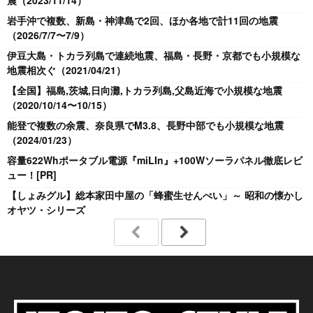
岩手沖で複数、新島・神津島で2回、ほか各地で計11回の地震
（2026/7/7〜7/9）
伊豆大島・トカラ列島で連続地震、福島・長野・京都でも小規模な
地震相次ぐ（2021/04/21）
【全国】福島,茨城,日向灘,トカラ列島,父島近海で小規模な地震
（2020/10/14〜10/15）
能登で複数の余震、奈良県でM3.8、長野中部でも小規模な地震
（2024/01/23）
容量622Whポータブル電源『miLIn』+100Wソーラパネル徹底レビ
ュー！[PR]
【しょみグル】総本家田中屋の「蜂蜜生せんべい」～ 昭和の懐かし
オヤツ・シリーズ