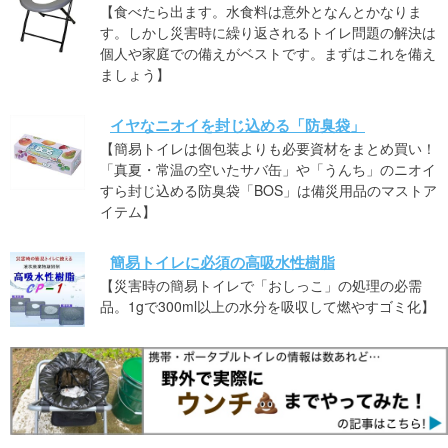
【食べたら出ます。水食料は意外となんとかなりま
す。しかし災害時に繰り返されるトイレ問題の解決は
個人や家庭での備えがベストです。まずはこれを備え
ましょう】
イヤなニオイを封じ込める「防臭袋」
【簡易トイレは個包装よりも必要資材をまとめ買い！
「真夏・常温の空いたサバ缶」や「うんち」のニオイ
すら封じ込める防臭袋「BOS」は備災用品のマストア
イテム】
簡易トイレに必須の高吸水性樹脂
【災害時の簡易トイレで「おしっこ」の処理の必需
品。1gで300ml以上の水分を吸収して燃やすゴミ化】