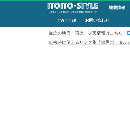
備
地震情報
災
生
TWITTER
お問い合わせ
活
最近の地震・噴火・災害情報はこちら！
災害時に使えるリンク集『備災ポータル