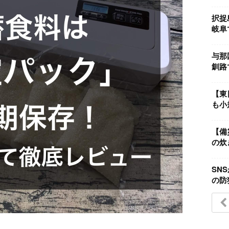
択捉
岐阜で
与那
釧路で
【東
も小
【備
の炊
SN
の防