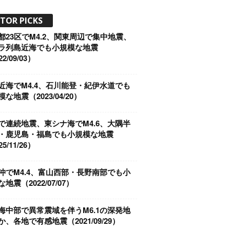
ITOR PICKS
都23区でM4.2、関東周辺で集中地震、
ラ列島近海でも小規模な地震
2/09/03）
近海でM4.4、石川能登・紀伊水道でも
な地震（2023/04/20）
で連続地震、東シナ海でM4.6、大隅半
・鹿児島・福島でも小規模な地震
5/11/26）
沖でM4.4、富山西部・長野南部でも小
地震（2022/07/07）
海中部で異常震域を伴うM6.1の深発地
か、各地で有感地震（2021/09/29）