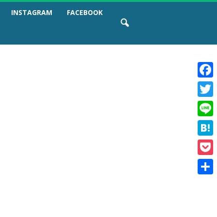
INSTAGRAM
FACEBOOK
F
a
T
c
w
e
L
i
b
i
t
o
H
n
t
o
a
e
e
k
P
t
r
o
e
共
c
n
有
k
a
e
t