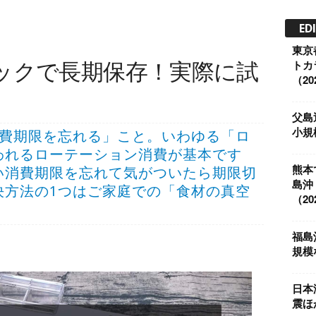
ED
東京
ックで長期保存！実際に試
トカ
（202
父島
小規模
消費期限を忘れる」こと。いわゆる「ロ
われるローテーション消費が基本です
熊本
い消費期限を忘れて気がついたら期限切
島沖
決方法の1つはご家庭での「食材の真空
（202
福島
規模な
日本
震ほ