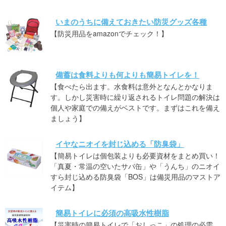
いまのうちに備えておきたい防災グッズ各種
【防災用品をamazonでチェック！】
備蓄は食料よりも何よりも簡易トイレを！
【食べたら出ます。水食料は意外となんとかなりま
す。しかし災害時に繰り返されるトイレ問題の解決は
個人や家庭での備えがベストです。まずはこれを備え
ましょう】
イヤなニオイを封じ込める「防臭袋」
【簡易トイレは個包装よりも必要資材をまとめ買い！
「真夏・常温の空いたサバ缶」や「うんち」のニオイ
すら封じ込める防臭袋「BOS」は備災用品のマストア
イテム】
簡易トイレに必須の高吸水性樹脂
【災害時の簡易トイレで「おしっこ」の処理の必需