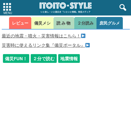
レビュー
備災メシ
読み物
２分読み
庶民グルメ
最近の地震・噴火・災害情報はこちら！
災害時に使えるリンク集『備災ポータル』
備災FUN！
２分で読む
地震情報