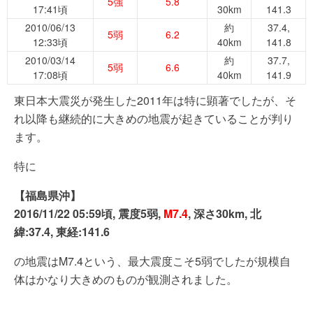
5強
5.8
17:41頃
30km
141.3
2010/06/13
約
37.4,
5弱
6.2
12:33頃
40km
141.8
2010/03/14
約
37.7,
5弱
6.6
17:08頃
40km
141.9
東日本大震災が発生した2011年は特に顕著でしたが、そ
れ以降も継続的に大きめの地震が起きていることが判り
ます。
特に
【福島県沖】
2016/11/22 05:59頃, 震度5弱,
M7.4
, 深さ30km, 北
緯:37.4, 東経:141.6
の地震はM7.4という、最大震度こそ5弱でしたが規模自
体はかなり大きめのものが観測されました。