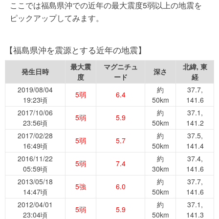
ここでは福島県沖での近年の最大震度5弱以上の地震を
ピックアップしてみます。
【福島県沖を震源とする近年の地震】
最大震
マグニチュ
北緯, 東
発生日時
深さ
度
ード
経
2019/08/04
約
37.7,
5弱
6.4
19:23頃
50km
141.6
2017/10/06
約
37.1,
5弱
5.9
23:56頃
50km
141.2
2017/02/28
約
37.5,
5弱
5.7
16:49頃
50km
141.4
2016/11/22
約
37.4,
5弱
7.4
05:59頃
30km
141.6
2013/05/18
約
37.7,
5強
6.0
14:47頃
50km
141.6
2012/04/01
約
37.1,
5弱
5.9
23:04頃
50km
141.3