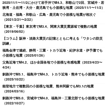
2025/11/1〜11/2にかけて岩手沖でM4.3、和歌山で2回、宮城沖・若
狭湾・土佐湾・大分・鹿児島でも小規模な地震（2025/11/1〜11/2）
北海道・福島・和歌山・広島・鹿児島で小規模な地震が相次ぐ
（2021/2/21〜2/22）
【東京・千葉】東京湾でM3.4、関東大震災震源域で複数の地震
（2019/06/02）
【コラム】阪神・淡路大震災の記憶とともに考える「ワタシの防災
訓練」
福島会津で連続、静岡・三重・トカラ近海・紀伊水道・伊予灘でも
小規模な地震（2025/01/26）
父島近海でM4.2、ほか全国各地で小規模な有感地震（2023/4/23〜
4/24）
釧路沖でM5.1、福島沖でM4.3、トカラ近海・熊本でも小規模な地震
（2025/10/22）
能登地方で複数回の小規模な地震、熊本阿蘇でもM3.1の地震
（2024/03/16）
釧路沖でM5.0、宮城沖でM4.0、福島沖・三重北部でも小規模な地震
（2022/10/27）