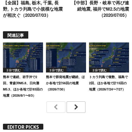
【全国】福島, 栃木, 千葉, 長
【中部】長野・岐阜で再び連
k
野, トカラ列島で小規模な地震
続地震, 福井でM2.5の地震
が相次ぐ（2020/07/03）
（2020/07/05）
関連記事
２分で読む
２分で読む
２分で読む
熊本で連続、岩手沖で2
熊本で群発地震が継続、ほ
トカラ列島で複数、福島で
回、青森沖M5.8、日向灘
か各地で計56回の地震
2回、ほか各地で計15回の
M5.3、ほか各地で計83回の
（2026/7/30）
地震（2026/7/24〜7/27）
地震（2026/8/1〜8/3）
EDITOR PICKS