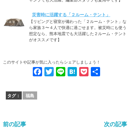
災害時に活躍する「２ルーム・テント」
【リビングと寝室が備わった「２ルーム・テント」な
ら家族３〜４人で快適に過ごせます。被災時にも使う
想定なら、熊本地震でも大活躍した２ルーム・テント
がオススメです】
このサイトや記事が気に入ったらシェアしましょう！
F
T
Li
H
P
共
a
wi
n
at
o
有
c
tt
e
e
ck
タグ：
福島
e
er
n
et
b
a
o
前の記事
次の記事
o