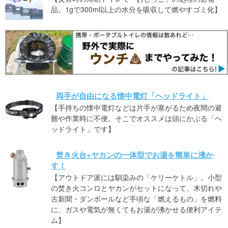
品。1gで300ml以上の水分を吸収して燃やすゴミ化】
両手が自由になる懐中電灯「ヘッドライト」
【手持ちの懐中電灯などは片手が塞がるため夜間の避
難や作業時に不便。そこでオススメは頭にかぶる「ヘ
ッドライト」です】
焚き火台+ヤカンの一体型でお湯を簡単に沸か
す！
【アウトドア派には馴染みの「ケリーケトル」。小型
の焚き火コンロとヤカンがセットになって、木切れや
古新聞・ダンボールなど手頃な「燃えるもの」を燃料
に、ガスや電気が無くてもお湯が沸かせる便利アイテ
ム】