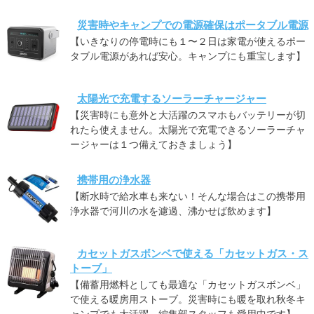
災害時やキャンプでの電源確保はポータブル電源
【いきなりの停電時にも１〜２日は家電が使えるポー
タブル電源があれば安心。キャンプにも重宝します】
太陽光で充電するソーラーチャージャー
【災害時にも意外と大活躍のスマホもバッテリーが切
れたら使えません。太陽光で充電できるソーラーチャ
ージャーは１つ備えておきましょう】
携帯用の浄水器
【断水時で給水車も来ない！そんな場合はこの携帯用
浄水器で河川の水を濾過、沸かせば飲めます】
カセットガスボンベで使える「カセットガス・ス
トーブ」
【備蓄用燃料としても最適な「カセットガスボンベ」
で使える暖房用ストーブ。災害時にも暖を取れ秋冬キ
ャンプでも大活躍。編集部スタッフも愛用中です】