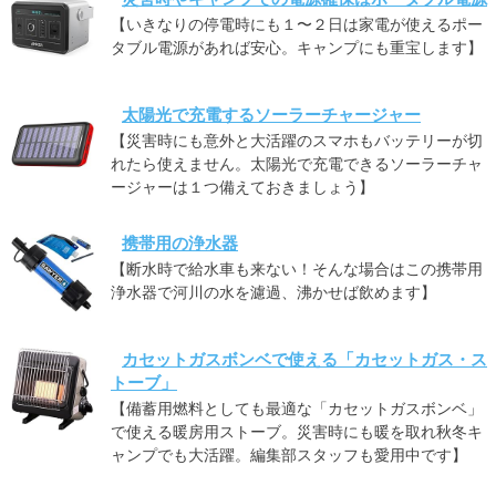
【いきなりの停電時にも１〜２日は家電が使えるポー
タブル電源があれば安心。キャンプにも重宝します】
太陽光で充電するソーラーチャージャー
【災害時にも意外と大活躍のスマホもバッテリーが切
れたら使えません。太陽光で充電できるソーラーチャ
ージャーは１つ備えておきましょう】
携帯用の浄水器
【断水時で給水車も来ない！そんな場合はこの携帯用
浄水器で河川の水を濾過、沸かせば飲めます】
カセットガスボンベで使える「カセットガス・ス
トーブ」
【備蓄用燃料としても最適な「カセットガスボンベ」
で使える暖房用ストーブ。災害時にも暖を取れ秋冬キ
ャンプでも大活躍。編集部スタッフも愛用中です】