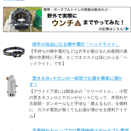
両手が自由になる懐中電灯「ヘッドライト」
【手持ちの懐中電灯などは片手が塞がるため夜間の避
難や作業時に不便。そこでオススメは頭にかぶる「ヘ
ッドライト」です】
焚き火台+ヤカンの一体型でお湯を簡単に沸か
す！
【アウトドア派には馴染みの「ケリーケトル」。小型
の焚き火コンロとヤカンがセットになって、木切れや
古新聞・ダンボールなど手頃な「燃えるもの」を燃料
に、ガスや電気が無くてもお湯が沸かせる便利アイテ
ム】
災害時やキャンプでの電源確保はポータブル電源