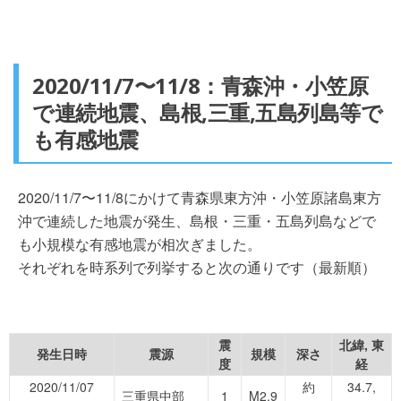
2020/11/7〜11/8：青森沖・小笠原
で連続地震、島根,三重,五島列島等で
も有感地震
2020/11/7〜11/8にかけて青森県東方沖・小笠原諸島東方
沖で連続した地震が発生、島根・三重・五島列島などで
も小規模な有感地震が相次ぎました。
それぞれを時系列で列挙すると次の通りです（最新順）
震
北緯, 東
発生日時
震源
規模
深さ
度
経
2020/11/07
約
34.7,
三重県中部
1
M2.9