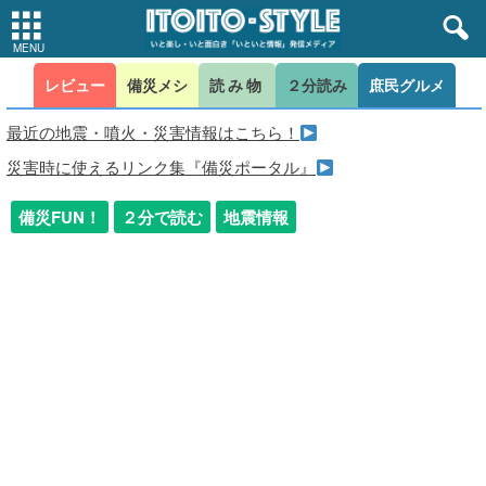
レビュー
備災メシ
読み物
２分読み
庶民グルメ
最近の地震・噴火・災害情報はこちら！
災害時に使えるリンク集『備災ポータル』
備災FUN！
２分で読む
地震情報