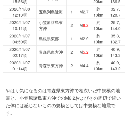
15:56頃
20km
136.5
2020/11/08
約
32.7,
五島列島近海
1
M2.7
12:13頃
10km
128.7
2020/11/07
小笠原諸島東
約
25.7,
2
M
6.2
10:11頃
方沖
10km
144.0
2020/11/07
約
35.3,
島根県東部
1
M2.9
04:59頃
10km
132.7
2020/11/07
約
40.9,
青森県東方沖
2
M
5.2
02:17頃
10km
143.3
2020/11/07
約
40.9,
青森県東方沖
2
M4.4
01:14頃
10km
143.2
やはり気になるのは青森県東方沖で相次いだ中規模の地
震と、小笠原諸島東方沖でのM6.2およびその周辺で続い
た体には感じないものの規模としては中規模な地震で
す。