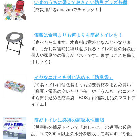
いまのうちに備えておきたい防災グッズ各種
【防災用品をamazonでチェック！】
備蓄は食料よりも何よりも簡易トイレを！
【食べたら出ます。水食料は意外となんとかなりま
す。しかし災害時に繰り返されるトイレ問題の解決は
個人や家庭での備えがベストです。まずはこれを備え
ましょう】
イヤなニオイを封じ込める「防臭袋」
【簡易トイレは個包装よりも必要資材をまとめ買い！
「真夏・常温の空いたサバ缶」や「うんち」のニオイ
すら封じ込める防臭袋「BOS」は備災用品のマストア
イテム】
簡易トイレに必須の高吸水性樹脂
【災害時の簡易トイレで「おしっこ」の処理の必需
品。1gで300ml以上の水分を吸収して燃やすゴミ化】