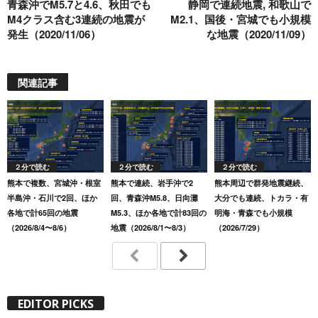
青森沖でM5.7と4.6、秋田でも
静岡で連続地震, 和歌山で
M4クラス含む3連続の地震が
M2.1、国後・宮城でも小規模
発生（2020/11/06）
な地震（2020/11/09）
関連記事
２分で読む
２分で読む
２分で読む
熊本で複数、宮城沖・根室
熊本で連続、岩手沖で2
熊本周辺で群発地震継続、
半島沖・石川で2回、ほか
回、青森沖M5.8、日向灘
大分でも連続、トカラ・有
各地で計65回の地震
M5.3、ほか各地で計83回の
明海・青森でも小規模
（2026/8/4〜8/6）
地震（2026/8/1〜8/3）
（2026/7/29）
EDITOR PICKS