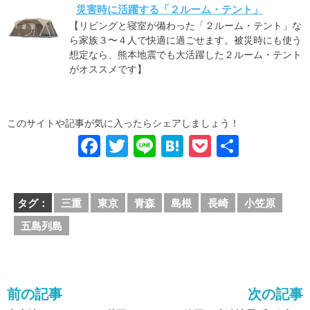
災害時に活躍する「２ルーム・テント」
【リビングと寝室が備わった「２ルーム・テント」な
ら家族３〜４人で快適に過ごせます。被災時にも使う
想定なら、熊本地震でも大活躍した２ルーム・テント
がオススメです】
このサイトや記事が気に入ったらシェアしましょう！
F
T
Li
H
P
共
a
wi
n
at
o
有
c
tt
e
e
ck
タグ：
三重
東京
青森
島根
長崎
小笠原
e
er
n
et
五島列島
b
a
o
o
前の記事
次の記事
k