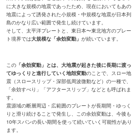
に大きな規模の地震であったため、現在においてもあの
地震によって誘発された小規模・中規模な地震が日本列
島のかなり広い範囲で発生し続けています。
そして、太平洋プレートと、東日本〜東北地方のプレー
ト境界では
大規模な「余効変動」
が続いています。
この
「余効変動」とは、大地震が起きた後に長期に渡っ
てゆっくりと進行していく地殻変動
のことで、スロー地
震（スロースリップ・深部低周波微動など）の一種で、
「余効すべり」「アフタースリップ」などとも呼ばれま
す。
震源域の断層周辺・広範囲のプレートが長期間・ゆっく
りと滑り続けることで発生し、この余効変動は、今後も
10年スパンの長い期間を使って続いていく可能性があり
ます。