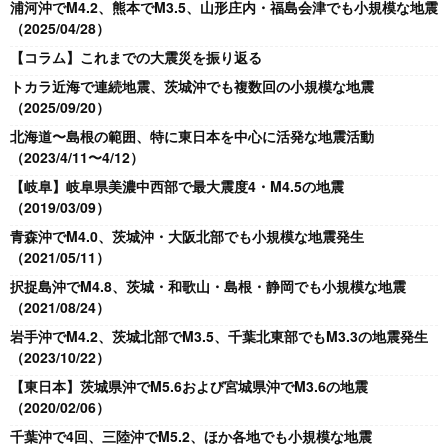
浦河沖でM4.2、熊本でM3.5、山形庄内・福島会津でも小規模な地震
（2025/04/28）
【コラム】これまでの大震災を振り返る
トカラ近海で連続地震、茨城沖でも複数回の小規模な地震
（2025/09/20）
北海道〜島根の範囲、特に東日本を中心に活発な地震活動
（2023/4/11〜4/12）
【岐阜】岐阜県美濃中西部で最大震度4・M4.5の地震
（2019/03/09）
青森沖でM4.0、茨城沖・大阪北部でも小規模な地震発生
（2021/05/11）
択捉島沖でM4.8、茨城・和歌山・島根・静岡でも小規模な地震
（2021/08/24）
岩手沖でM4.2、茨城北部でM3.5、千葉北東部でもM3.3の地震発生
（2023/10/22）
【東日本】茨城県沖でM5.6および宮城県沖でM3.6の地震
（2020/02/06）
千葉沖で4回、三陸沖でM5.2、ほか各地でも小規模な地震